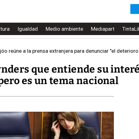
ltura
Igualdad
Medio ambiente
Mediapart
TintaLi
jóo reúne a la prensa extranjera para denunciar "el deterioro 
ynders que entiende su inter
 pero es un tema nacional