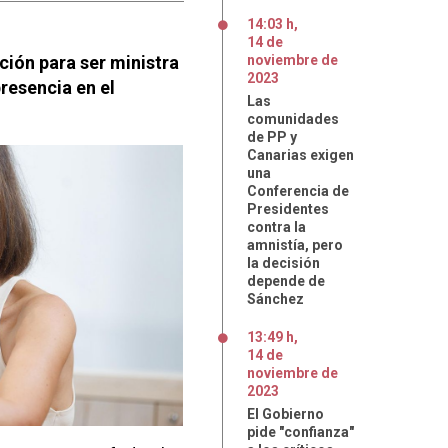
14:03 h
,
14
de
ción para ser ministra
noviembre
de
2023
resencia en el
Las
comunidades
de PP y
Canarias exigen
una
Conferencia de
Presidentes
contra la
amnistía, pero
la decisión
depende de
Sánchez
13:49 h
,
14
de
noviembre
de
2023
El Gobierno
pide "confianza"