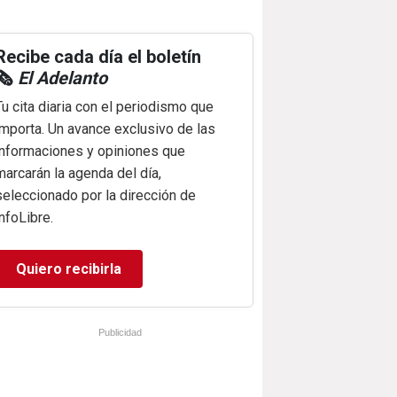
Recibe cada día el boletín
🗞️
El Adelanto
Tu cita diaria con el periodismo que
importa. Un avance exclusivo de las
informaciones y opiniones que
marcarán la agenda del día,
seleccionado por la dirección de
infoLibre.
Quiero recibirla
Publicidad