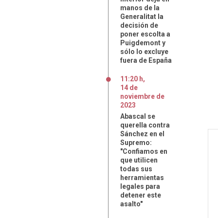
manos de la
Generalitat la
decisión de
poner escolta a
Puigdemont y
sólo lo excluye
fuera de España
11:20 h
,
14
de
noviembre
de
2023
Abascal se
querella contra
Sánchez en el
Supremo:
"Confiamos en
que utilicen
todas sus
herramientas
legales para
detener este
asalto"