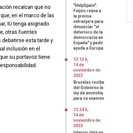
"HelpSpain":
zación recalcan que no
Feijóo reúne a
 que, en el marco de las
la prensa
extranjera para
r, IU tenga asignado
denunciar "el
e, otras fuentes
deterioro de la
democracia en
s debatirse esta tarde y
España" y pedir
ual inclusión en el
ayuda a Europa
 que su portavoz tiene
13:13 h
,
 responsabilidad.
14
de
noviembre
de
2023
Bruselas recibe
del Gobierno la
ley de amnistía
para su examen
12:24 h
,
14
de
noviembre
de
2023
Interior deja en