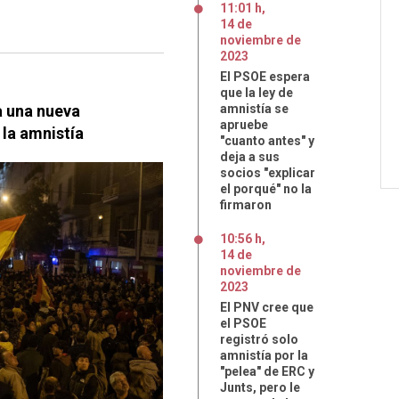
11:01 h
,
14
de
noviembre
de
2023
El PSOE espera
que la ley de
a una nueva
amnistía se
apruebe
 la amnistía
"cuanto antes" y
deja a sus
socios "explicar
el porqué" no la
firmaron
10:56 h
,
14
de
noviembre
de
2023
El PNV cree que
el PSOE
registró solo
amnistía por la
"pelea" de ERC y
Junts, pero le