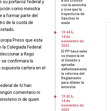
a los críticos
e su portavoz federal y
con la amnistía
opción como ministra
y cree que la
trayectoria de
e a formar parte del
Sánchez le
tro de la cuota de
avala
cretado.
13:44 h
,
14
de
Europa Press que esta
noviembre
de
2023
n la Colegiada Federal
El PP hace valer
eleccionar a Rego
su mayoría en
 se confirmara la
el Senado y
aprueba
a supuesta cartera en el
definitivamente
la reforma del
Reglamento
para dilatar la
ederal de IU han
amnistía
ningún comentario ni
13:42 h
,
inisterio ni de quien
14
de
noviembre
de
2023