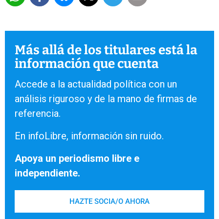
Más allá de los titulares está la
información que cuenta
Accede a la actualidad política con un
análisis riguroso y de la mano de firmas de
referencia.
En infoLibre, información sin ruido.
Apoya un periodismo libre e
independiente.
HAZTE SOCIA/O AHORA