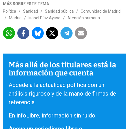
MÁS SOBRE ESTE TEMA
Política
/
Sanidad
/
Sanidad pública
/
Comunidad de Madrid
/
Madrid
/
Isabel Díaz Ayuso
/
Atención primaria
Más allá de los titulares está la
información que cuenta
Accede a la actualidad política con un
análisis riguroso y de la mano de firmas de
referencia.
En infoLibre, información sin ruido.
Apoya un periodismo libre e