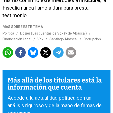
mismo confirmó este miércoles a
infoLibre
, la
Fiscalía nunca llamó a Jara para prestar
testimonio.
MÁS SOBRE ESTE TEMA
Política
/
Dosier | Las cuentas de Vox (y de Abascal)
/
Financiación ilegal
/
Vox
/
Santiago Abascal
/
Corrupción
Más allá de los titulares está la
información que cuenta
Accede a la actualidad política con un
análisis riguroso y de la mano de firmas de