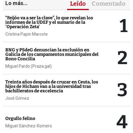
Lo más...
Leído
Comentado
1
“Feijóo va a ser la clave”, lo que revelan los
informes de la UDEF y el sumario de la
'Operación Zeta'
Cristina Papin Marcote
2
BNG y PSdeG denuncian la exclusión en
Galicia de los campamentos municipales del
Bono Concilia
Miguel Pardo (Praza.gal)
3
Treinta años después de cruzar en Ceuta, los
hijos de Hicham van a la universidad tras
bachilleratos de excelencia
José Gómez
4
Orgullo felino
Miguel Sánchez-Romero