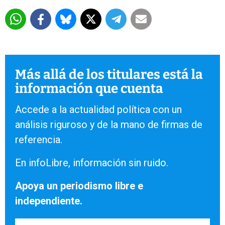
Más allá de los titulares está la
información que cuenta
Accede a la actualidad política con un
análisis riguroso y de la mano de firmas de
referencia.
En infoLibre, información sin ruido.
Apoya un periodismo libre e
independiente.