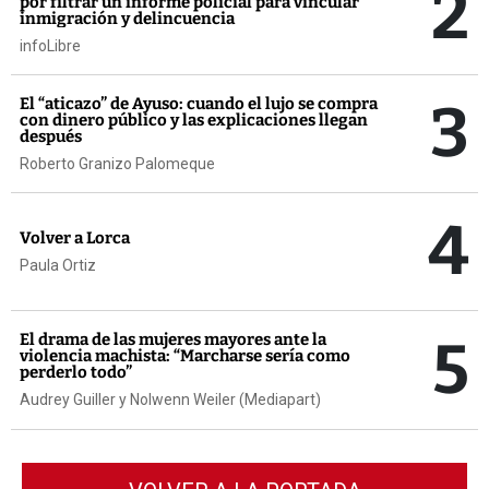
2
por filtrar un informe policial para vincular
inmigración y delincuencia
infoLibre
3
El “aticazo” de Ayuso: cuando el lujo se compra
con dinero público y las explicaciones llegan
después
Roberto Granizo Palomeque
4
Volver a Lorca
Paula Ortiz
5
El drama de las mujeres mayores ante la
violencia machista: “Marcharse sería como
perderlo todo”
Audrey Guiller y Nolwenn Weiler (Mediapart)