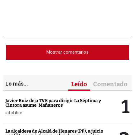
Mostrar comentarios
Lo más...
Leído
Comentado
1
Javier Ruiz deja TVE para dirigir La Séptima y
Cintora asume 'Mañaneros'
infoLibre
La alcaldesa de Alcalá de Henares (PP), a juicio