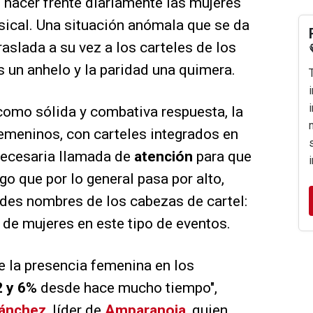
e hacer frente diariamente las mujeres
usical. Una situación anómala que se da
raslada a su vez a los carteles de los
s un anhelo y la paridad una quimera.
 como sólida y combativa respuesta, la
emeninos, con carteles integrados en
 necesaria llamada de
atención
para que
go que por lo general pasa por alto,
andes nombres de los cabezas de cartel:
 de mujeres en este tipo de eventos.
e la presencia femenina en los
2 y 6%
desde hace mucho tiempo",
ánchez
, líder de
Amparanoia
, quien