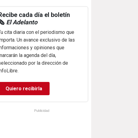
Recibe cada día el boletín
🗞️
El Adelanto
Tu cita diaria con el periodismo que
importa. Un avance exclusivo de las
informaciones y opiniones que
marcarán la agenda del día,
seleccionado por la dirección de
infoLibre.
Quiero recibirla
Publicidad