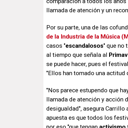
comparación a todos los años 
llamada de atención y un recon
Por su parte, una de las cofun
de la Industria de la Música (
casos "
escandalosos
" que no 
al tiempo que señala al
Primav
se puede hacer, pues el festiva
"Ellos han tomado una actitud 
"Nos parece estupendo que hay
llamada de atención y acción d
desigualdad", asegura Carrillo
apuesta es que todos los festi
por eso "que tengan
activismo