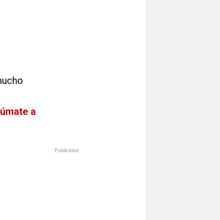
s
 mucho
Súmate a
Publicidad