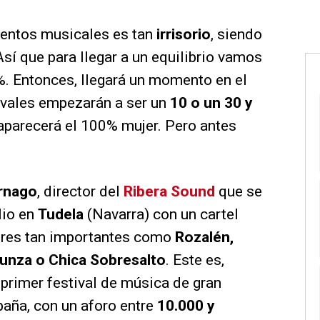
ventos musicales es tan
irrisorio
, siendo
í que para llegar a un equilibrio vamos
. Entonces, llegará un momento en el
tivales empezarán a ser un
10 o un 30 y
parecerá el 100% mujer. Pero antes
rnago
, director del
Ribera Sound
que se
lio en
Tudela
(Navarra) con un cartel
res tan importantes como
Rozalén,
cunza o Chica Sobresalto
. Este es,
 primer festival de música de gran
ña, con un aforo entre
10.000 y