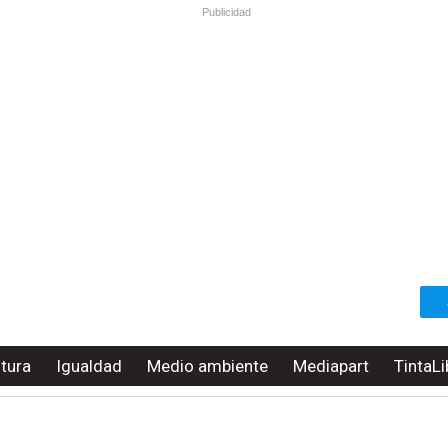
Publicidad
ltura
Igualdad
Medio ambiente
Mediapart
TintaLi