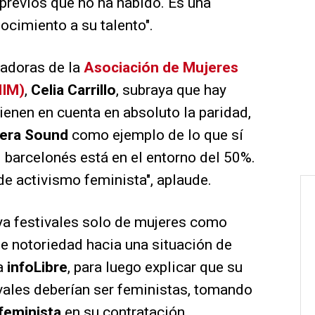
previos que no ha habido. Es una
ocimiento a su talento".
dadoras de la
Asociación de Mujeres
MIM)
,
Celia Carrillo
, subraya que hay
tienen en cuenta en absoluto la paridad,
era Sound
como ejemplo de lo que sí
l barcelonés está en el entorno del 50%.
de activismo feminista", aplaude.
a festivales solo de mujeres como
e notoriedad hacia una situación de
 a
infoLibre
, para luego explicar que su
vales deberían ser feministas, tomando
 feminista
en su contratación,