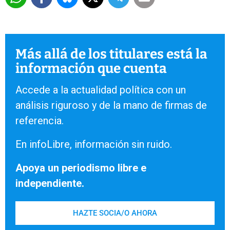
Más allá de los titulares está la
información que cuenta
Accede a la actualidad política con un
análisis riguroso y de la mano de firmas de
referencia.
En infoLibre, información sin ruido.
Apoya un periodismo libre e
independiente.
HAZTE SOCIA/O AHORA