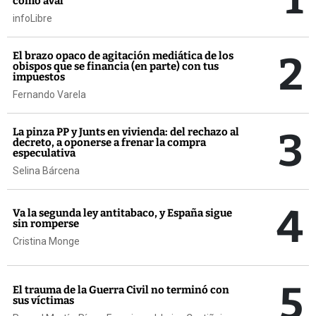
como aval
infoLibre
2
El brazo opaco de agitación mediática de los
obispos que se financia (en parte) con tus
impuestos
Fernando Varela
3
La pinza PP y Junts en vivienda: del rechazo al
decreto, a oponerse a frenar la compra
especulativa
Selina Bárcena
4
Va la segunda ley antitabaco, y España sigue
sin romperse
Cristina Monge
5
El trauma de la Guerra Civil no terminó con
sus víctimas