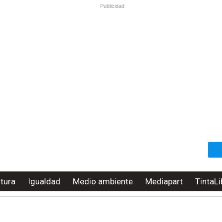
Publicidad
ltura
Igualdad
Medio ambiente
Mediapart
TintaLi