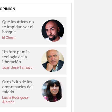
OPINIÓN
Que los áticos no
te impidan ver el
bosque
El Chojin
Un foro para la
teología de la
liberación
Juan José Tamayo
Otro éxito de los
empresarios del
miedo
Lucila Rodríguez-
Alarcón