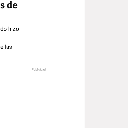
s de
ndo hizo
e las
Publicidad