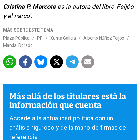
Cristina P. Marcote
es la autora del libro 'Feijóo
y el narco'.
MÁS SOBRE ESTE TEMA
Plaza Pública
/
PP
/
Xunta Galicia
/
Alberto Núñez Feijóo
/
Marcial Dorado
Más allá de los titulares está la
información que cuenta
Accede a la actualidad política con un
análisis riguroso y de la mano de firmas de
referencia.