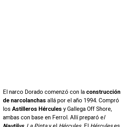
El narco Dorado comenzó con la
construcción
de narcolanchas
allá por el año 1994. Compró
los
Astilleros Hércules
y Gallega Off Shore,
ambas con base en Ferrol. Allí preparó e
l
Nautilus
,
La Pinta
y el
Hércules.
El
Hércules
es