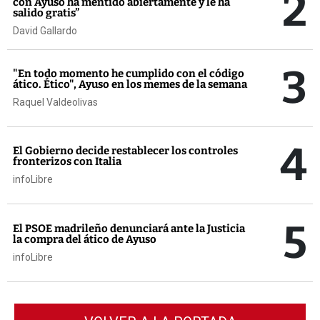
2
con Ayuso ha mentido abiertamente y le ha
salido gratis”
David Gallardo
3
"En todo momento he cumplido con el código
ático. Ético", Ayuso en los memes de la semana
Raquel Valdeolivas
4
El Gobierno decide restablecer los controles
fronterizos con Italia
infoLibre
5
El PSOE madrileño denunciará ante la Justicia
la compra del ático de Ayuso
infoLibre