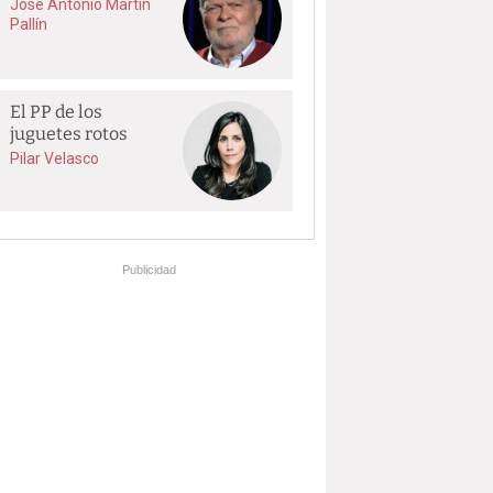
José Antonio Martín
Pallín
El PP de los
juguetes rotos
Pilar Velasco
Publicidad