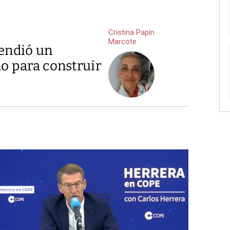
Cristina Papin
Marcote
vendió un
do para construir