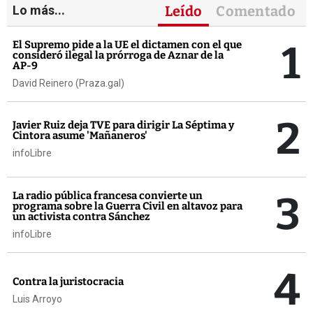
Lo más...
Leído
Comentado
1
El Supremo pide a la UE el dictamen con el que
consideró ilegal la prórroga de Aznar de la
AP-9
David Reinero (Praza.gal)
2
Javier Ruiz deja TVE para dirigir La Séptima y
Cintora asume 'Mañaneros'
infoLibre
3
La radio pública francesa convierte un
programa sobre la Guerra Civil en altavoz para
un activista contra Sánchez
infoLibre
4
Contra la juristocracia
Luis Arroyo