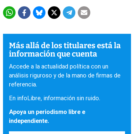
Más allá de los titulares está la
información que cuenta
Accede a la actualidad política con un
análisis riguroso y de la mano de firmas de
referencia.
En infoLibre, información sin ruido.
Apoya un periodismo libre e
independiente.