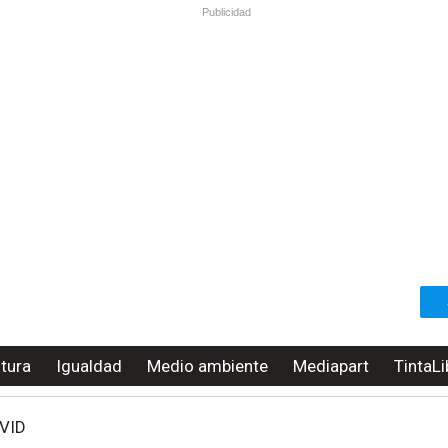
Publicidad
ltura
Igualdad
Medio ambiente
Mediapart
TintaLi
VID