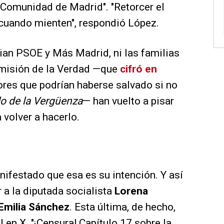
 Comunidad de Madrid". "Retorcer el
 cuando mienten", respondió López.
an PSOE y Más Madrid, ni las familias
omisión de la Verdad —que
cifró en
res que podrían haberse salvado si no
o de la Vergüenza
— han vuelto a pisar
 volver a hacerlo.
ifestado que esa es su intención. Y así
 a la diputada socialista
Lorena
Emilia Sánchez
. Esta última, de hecho,
l en X. "¡Censura! Capítulo 17 sobre la