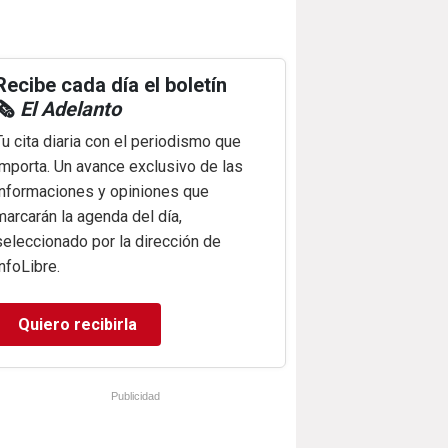
Recibe cada día el boletín
🗞️
El Adelanto
Tu cita diaria con el periodismo que
importa. Un avance exclusivo de las
informaciones y opiniones que
marcarán la agenda del día,
seleccionado por la dirección de
infoLibre.
Quiero recibirla
Publicidad