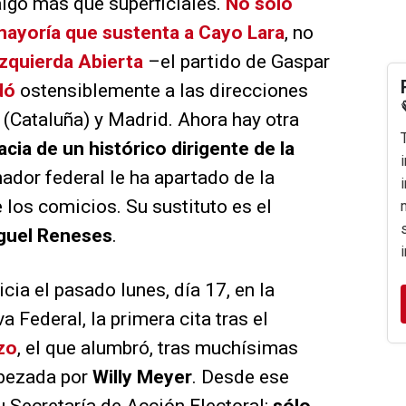
lgo más que superficiales.
No sólo
mayoría que sustenta a Cayo Lara
, no
zquierda Abierta
–el partido de Gaspar
dó
ostensiblemente a las direcciones
 (Cataluña) y Madrid. Ahora hay otra
cia de un histórico dirigente de la
nador federal le ha apartado de la
los comicios. Su sustituto es el
guel Reneses
.
cia el pasado lunes, día 17, en la
a Federal, la primera cita tras el
zo
, el que alumbró, tras muchísimas
abezada por
Willy Meyer
. Desde ese