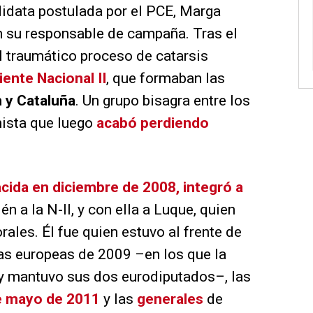
didata postulada por el PCE, Marga
n su responsable de campaña. Tras el
el traumático proceso de catarsis
iente Nacional II
, que formaban las
 y Cataluña
. Un grupo bisagra entre los
nista que luego
acabó perdiendo
acida en diciembre de 2008, integró a
én a la N-II, y con ella a Luque, quien
ales. Él fue quien estuvo al frente de
as europeas de 2009 –en los que la
y mantuvo sus dos eurodiputados–, las
e mayo de 2011
y las
generales
de