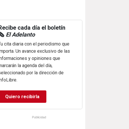
Recibe cada día el boletín
🗞️
El Adelanto
Tu cita diaria con el periodismo que
importa. Un avance exclusivo de las
informaciones y opiniones que
marcarán la agenda del día,
seleccionado por la dirección de
infoLibre.
Quiero recibirla
Publicidad