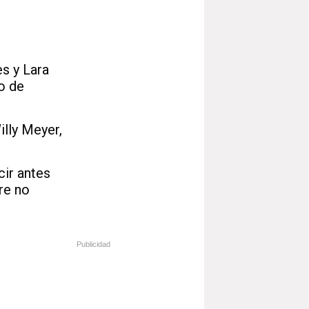
s y Lara
o de
lly Meyer,
cir antes
ere no
Publicidad