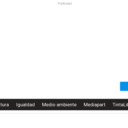
Publicidad
ltura
Igualdad
Medio ambiente
Mediapart
TintaLi