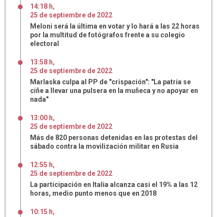
14:18 h
,
25
de
septiembre
de
2022
Meloni será la última en votar y lo hará a las 22 horas
por la multitud de fotógrafos frente a su colegio
electoral
13:58 h
,
25
de
septiembre
de
2022
Marlaska culpa al PP de "crispación": "La patria se
ciñe a llevar una pulsera en la muñeca y no apoyar en
nada"
13:00 h
,
25
de
septiembre
de
2022
Más de 820 personas detenidas en las protestas del
sábado contra la movilización militar en Rusia
12:55 h
,
25
de
septiembre
de
2022
La participación en Italia alcanza casi el 19% a las 12
horas, medio punto menos que en 2018
10:15 h
,