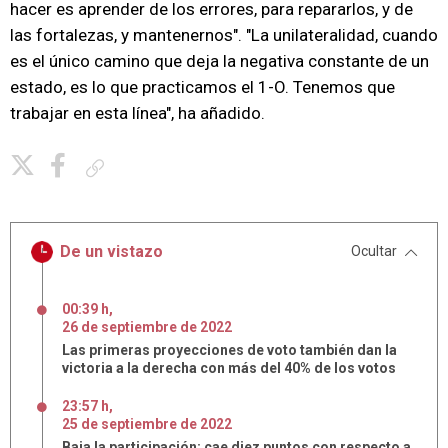
hacer es aprender de los errores, para repararlos, y de
las fortalezas, y mantenernos". "La unilateralidad, cuando
es el único camino que deja la negativa constante de un
estado, es lo que practicamos el 1-O. Tenemos que
trabajar en esta línea", ha añadido.
Copiar enlace
De un vistazo
Ocultar
00:39 h
,
26
de
septiembre
de
2022
Las primeras proyecciones de voto también dan la
victoria a la derecha con más del 40% de los votos
23:57 h
,
25
de
septiembre
de
2022
Baja la participación: cae diez puntos con respecto a