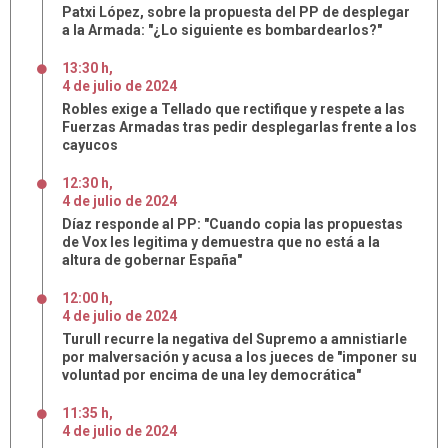
Patxi López, sobre la propuesta del PP de desplegar
a la Armada: "¿Lo siguiente es bombardearlos?"
13:30 h
,
4
de
julio
de
2024
Robles exige a Tellado que rectifique y respete a las
Fuerzas Armadas tras pedir desplegarlas frente a los
cayucos
12:30 h
,
4
de
julio
de
2024
Díaz responde al PP: "Cuando copia las propuestas
de Vox les legitima y demuestra que no está a la
altura de gobernar España"
12:00 h
,
4
de
julio
de
2024
Turull recurre la negativa del Supremo a amnistiarle
por malversación y acusa a los jueces de "imponer su
voluntad por encima de una ley democrática"
11:35 h
,
4
de
julio
de
2024