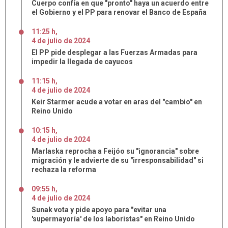
Cuerpo confía en que "pronto" haya un acuerdo entre
el Gobierno y el PP para renovar el Banco de España
11:25 h
,
4
de
julio
de
2024
El PP pide desplegar a las Fuerzas Armadas para
impedir la llegada de cayucos
11:15 h
,
4
de
julio
de
2024
Keir Starmer acude a votar en aras del "cambio" en
Reino Unido
10:15 h
,
4
de
julio
de
2024
Marlaska reprocha a Feijóo su "ignorancia" sobre
migración y le advierte de su "irresponsabilidad" si
rechaza la reforma
09:55 h
,
4
de
julio
de
2024
Sunak vota y pide apoyo para "evitar una
'supermayoría' de los laboristas" en Reino Unido