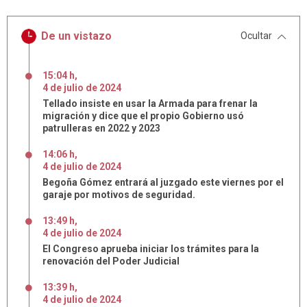
De un vistazo
Ocultar
15:04 h
,
4
de
julio
de
2024
Tellado insiste en usar la Armada para frenar la
migración y dice que el propio Gobierno usó
patrulleras en 2022 y 2023
14:06 h
,
4
de
julio
de
2024
Begoña Gómez entrará al juzgado este viernes por el
garaje por motivos de seguridad.
13:49 h
,
4
de
julio
de
2024
El Congreso aprueba iniciar los trámites para la
renovación del Poder Judicial
13:39 h
,
4
de
julio
de
2024