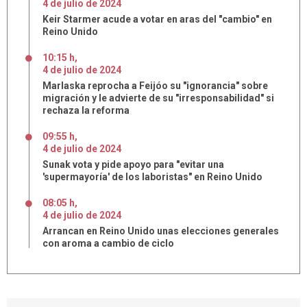
4
de
julio
de
2024
Keir Starmer acude a votar en aras del "cambio" en
Reino Unido
10:15 h
,
4
de
julio
de
2024
Marlaska reprocha a Feijóo su "ignorancia" sobre
migración y le advierte de su "irresponsabilidad" si
rechaza la reforma
09:55 h
,
4
de
julio
de
2024
Sunak vota y pide apoyo para "evitar una
'supermayoría' de los laboristas" en Reino Unido
08:05 h
,
4
de
julio
de
2024
Arrancan en Reino Unido unas elecciones generales
con aroma a cambio de ciclo