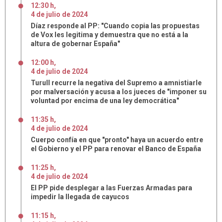
12:30 h
,
4
de
julio
de
2024
Díaz responde al PP: "Cuando copia las propuestas
de Vox les legitima y demuestra que no está a la
altura de gobernar España"
12:00 h
,
4
de
julio
de
2024
Turull recurre la negativa del Supremo a amnistiarle
por malversación y acusa a los jueces de "imponer su
voluntad por encima de una ley democrática"
11:35 h
,
4
de
julio
de
2024
Cuerpo confía en que "pronto" haya un acuerdo entre
el Gobierno y el PP para renovar el Banco de España
11:25 h
,
4
de
julio
de
2024
El PP pide desplegar a las Fuerzas Armadas para
impedir la llegada de cayucos
11:15 h
,