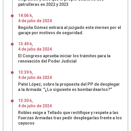
patrulleras en 2022 y 2023
14:06 h
,
4
de
julio
de
2024
Begoña Gómez entrará al juzgado este viernes por el
garaje por motivos de seguridad.
13:49 h
,
4
de
julio
de
2024
El Congreso aprueba iniciar los trámites para la
renovación del Poder Judicial
13:39 h
,
4
de
julio
de
2024
Patxi López, sobre la propuesta del PP de desplegar
a la Armada: "¿Lo siguiente es bombardearlos?"
13:30 h
,
4
de
julio
de
2024
Robles exige a Tellado que rectifique y respete a las
Fuerzas Armadas tras pedir desplegarlas frente a los
cayucos