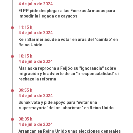
4
de
julio
de
2024
El PP pide desplegar a las Fuerzas Armadas para
impedir la llegada de cayucos
11:15 h
,
4
de
julio
de
2024
Keir Starmer acude a votar en aras del "cambio" en
Reino Unido
10:15 h
,
4
de
julio
de
2024
Marlaska reprocha a Feijóo su "ignorancia" sobre
migración y le advierte de su "irresponsabilidad" si
rechaza la reforma
09:55 h
,
4
de
julio
de
2024
Sunak vota y pide apoyo para "evitar una
'supermayoría' de los laboristas" en Reino Unido
08:05 h
,
4
de
julio
de
2024
Arrancan en Reino Unido unas elecciones generales