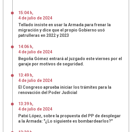
15:04 h
,
4
de
julio
de
2024
Tellado insiste en usar la Armada para frenar la
migración y dice que el propio Gobierno usó
patrulleras en 2022 y 2023
14:06 h
,
4
de
julio
de
2024
Begoña Gómez entrará al juzgado este viernes por el
garaje por motivos de seguridad.
13:49 h
,
4
de
julio
de
2024
El Congreso aprueba iniciar los trámites para la
renovación del Poder Judicial
13:39 h
,
4
de
julio
de
2024
Patxi López, sobre la propuesta del PP de desplegar
a la Armada: "¿Lo siguiente es bombardearlos?"