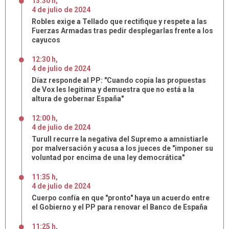
13:30 h
,
4
de
julio
de
2024
Robles exige a Tellado que rectifique y respete a las
Fuerzas Armadas tras pedir desplegarlas frente a los
cayucos
12:30 h
,
4
de
julio
de
2024
Díaz responde al PP: "Cuando copia las propuestas
de Vox les legitima y demuestra que no está a la
altura de gobernar España"
12:00 h
,
4
de
julio
de
2024
Turull recurre la negativa del Supremo a amnistiarle
por malversación y acusa a los jueces de "imponer su
voluntad por encima de una ley democrática"
11:35 h
,
4
de
julio
de
2024
Cuerpo confía en que "pronto" haya un acuerdo entre
el Gobierno y el PP para renovar el Banco de España
11:25 h
,