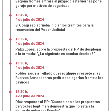
Begoña Gómez entrará al juzgado este viernes por el
garaje por motivos de seguridad.
13:49 h
,
4
de
julio
de
2024
El Congreso aprueba iniciar los trámites para la
renovación del Poder Judicial
13:39 h
,
4
de
julio
de
2024
Patxi López, sobre la propuesta del PP de desplegar
a la Armada: "¿Lo siguiente es bombardearlos?"
13:30 h
,
4
de
julio
de
2024
Robles exige a Tellado que rectifique y respete a las
Fuerzas Armadas tras pedir desplegarlas frente a los
cayucos
12:30 h
,
4
de
julio
de
2024
Díaz responde al PP: "Cuando copia las propuestas
de Vox les legitima y demuestra que no está a la
altura de gobernar España"