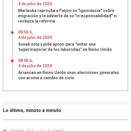
4
de
julio
de
2024
Marlaska reprocha a Feijóo su "ignorancia" sobre
migración y le advierte de su "irresponsabilidad" si
rechaza la reforma
09:55 h
,
4
de
julio
de
2024
Sunak vota y pide apoyo para "evitar una
'supermayoría' de los laboristas" en Reino Unido
08:05 h
,
4
de
julio
de
2024
Arrancan en Reino Unido unas elecciones generales
con aroma a cambio de ciclo
Lo último, minuto a minuto