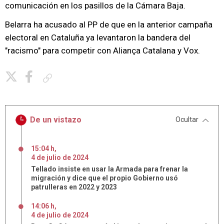
comunicación en los pasillos de la Cámara Baja.
Belarra ha acusado al PP de que en la anterior campaña
electoral en Cataluña ya levantaron la bandera del
"racismo" para competir con Aliança Catalana y Vox.
Copiar enlace
De un vistazo
Ocultar
15:04 h
,
4
de
julio
de
2024
Tellado insiste en usar la Armada para frenar la
migración y dice que el propio Gobierno usó
patrulleras en 2022 y 2023
14:06 h
,
4
de
julio
de
2024