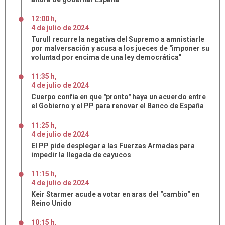
12:00 h
,
4
de
julio
de
2024
Turull recurre la negativa del Supremo a amnistiarle
por malversación y acusa a los jueces de "imponer su
voluntad por encima de una ley democrática"
11:35 h
,
4
de
julio
de
2024
Cuerpo confía en que "pronto" haya un acuerdo entre
el Gobierno y el PP para renovar el Banco de España
11:25 h
,
4
de
julio
de
2024
El PP pide desplegar a las Fuerzas Armadas para
impedir la llegada de cayucos
11:15 h
,
4
de
julio
de
2024
Keir Starmer acude a votar en aras del "cambio" en
Reino Unido
10:15 h
,