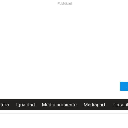
Publicidad
ltura
Igualdad
Medio ambiente
Mediapart
TintaLi