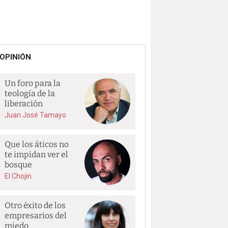
OPINIÓN
Un foro para la
teología de la
liberación
Juan José Tamayo
Que los áticos no
te impidan ver el
bosque
El Chojin
Otro éxito de los
empresarios del
miedo