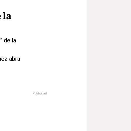
 la
” de la
hez abra
Publicidad