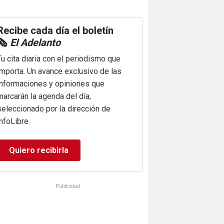
Recibe cada día el boletín
🗞️
El Adelanto
Tu cita diaria con el periodismo que
importa. Un avance exclusivo de las
informaciones y opiniones que
marcarán la agenda del día,
seleccionado por la dirección de
infoLibre.
Quiero recibirla
Publicidad