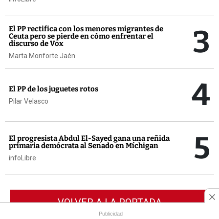
3
El PP rectifica con los menores migrantes de
Ceuta pero se pierde en cómo enfrentar el
discurso de Vox
Marta Monforte Jaén
4
El PP de los juguetes rotos
Pilar Velasco
5
El progresista Abdul El-Sayed gana una reñida
primaria demócrata al Senado en Míchigan
infoLibre
VOLVER A LA PORTADA
Publicidad