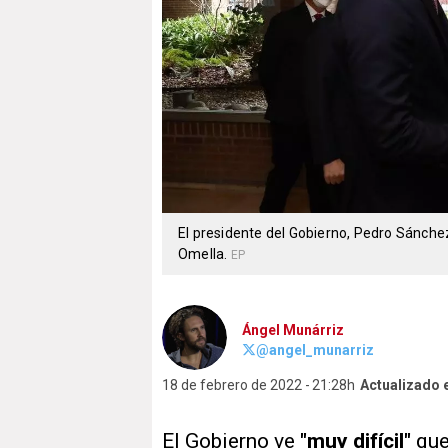
El presidente del Gobierno, Pedro Sánchez
Omella.
EP
Ángel Munárriz
@angel_munarriz
18 de febrero de 2022
21:28h
Actualizado 
El Gobierno ve
"muy difícil"
que