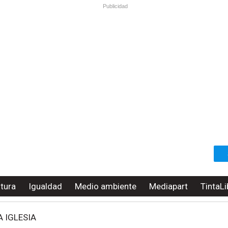
Publicidad
ltura
Igualdad
Medio ambiente
Mediapart
TintaLi
 IGLESIA