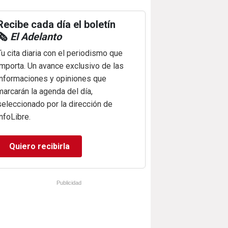
Recibe cada día el boletín
🗞️
El Adelanto
Tu cita diaria con el periodismo que
importa. Un avance exclusivo de las
informaciones y opiniones que
marcarán la agenda del día,
seleccionado por la dirección de
infoLibre.
Quiero recibirla
Publicidad