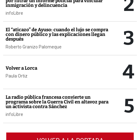
2
por filtrar un informe policial para vincular
inmigración y delincuencia
infoLibre
3
El “aticazo” de Ayuso: cuando el lujo se compra
con dinero público y las explicaciones llegan
después
Roberto Granizo Palomeque
4
Volver a Lorca
Paula Ortiz
5
La radio pública francesa convierte un
programa sobre la Guerra Civil en altavoz para
un activista contra Sánchez
infoLibre