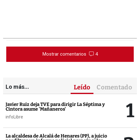
Mostrar comentarios
4
Lo más...
Leído
Comentado
1
Javier Ruiz deja TVE para dirigir La Séptima y
Cintora asume 'Mañaneros'
infoLibre
La alcaldesa de Alcalá de Henares (PP), a juicio