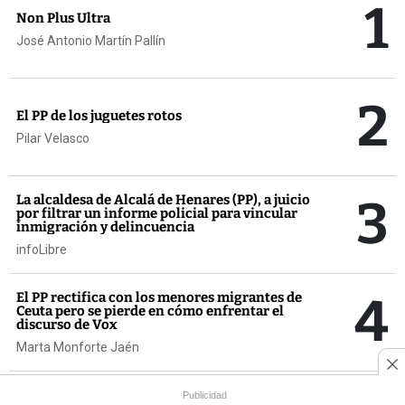
1
Non Plus Ultra
José Antonio Martín Pallín
2
El PP de los juguetes rotos
Pilar Velasco
3
La alcaldesa de Alcalá de Henares (PP), a juicio
por filtrar un informe policial para vincular
inmigración y delincuencia
infoLibre
4
El PP rectifica con los menores migrantes de
Ceuta pero se pierde en cómo enfrentar el
discurso de Vox
Marta Monforte Jaén
El cambio climático dibuja un nuevo mapa de
Publicidad