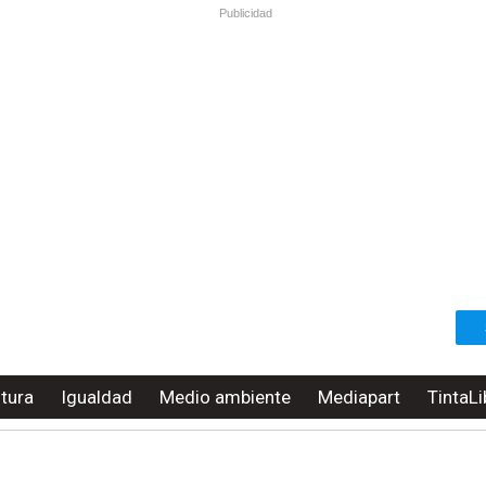
Publicidad
ltura
Igualdad
Medio ambiente
Mediapart
TintaLi