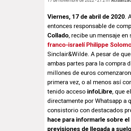
17 de noviembre de 2022
21:21h
Actualiza
Viernes, 17 de abril de 2020
. 
entonces responsable de comp
Collado
, recibe un mensaje en
franco-israelí Philippe Solom
Sinclair&Wilde. A pesar de que
ambas partes para la compra d
millones de euros comenzaron 
primera vez, o al menos así co
tenido acceso
infoLibre
, que 
directamente por Whatsapp a q
consistorio con destacados pro
hace para informarle sobre el
previsiones de llegada a suel