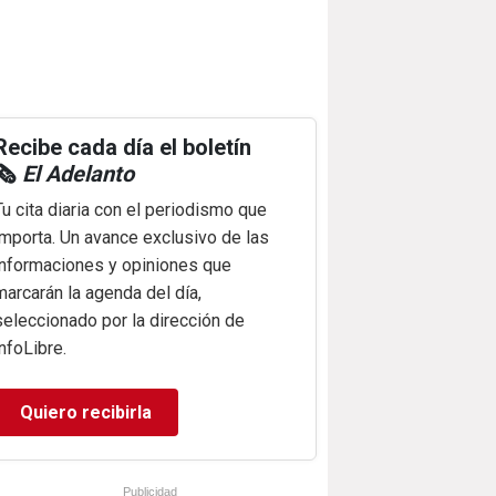
Recibe cada día el boletín
🗞️
El Adelanto
Tu cita diaria con el periodismo que
importa. Un avance exclusivo de las
informaciones y opiniones que
marcarán la agenda del día,
seleccionado por la dirección de
infoLibre.
Quiero recibirla
Publicidad