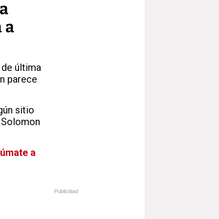
la
 a
 de última
ón parece
ún sitio
 a Solomon
Súmate a
Publicidad