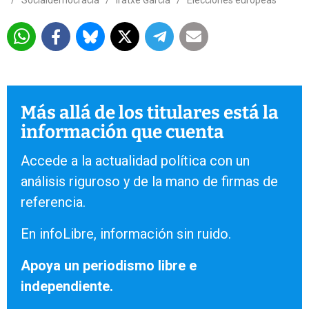
Más allá de los titulares está la
información que cuenta
Accede a la actualidad política con un
análisis riguroso y de la mano de firmas de
referencia.
En infoLibre, información sin ruido.
Apoya un periodismo libre e
independiente.