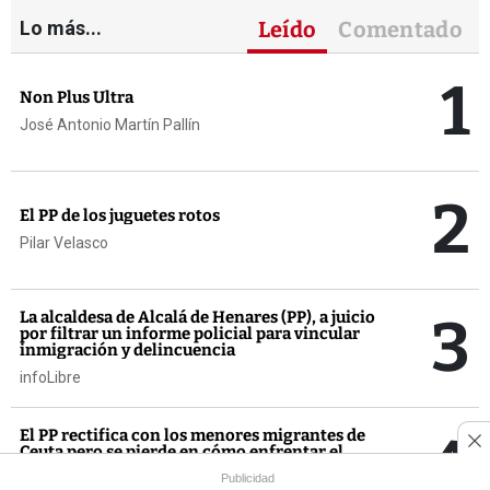
Lo más...
Leído
Comentado
1
Non Plus Ultra
José Antonio Martín Pallín
2
El PP de los juguetes rotos
Pilar Velasco
3
La alcaldesa de Alcalá de Henares (PP), a juicio
por filtrar un informe policial para vincular
inmigración y delincuencia
infoLibre
4
El PP rectifica con los menores migrantes de
Ceuta pero se pierde en cómo enfrentar el
discurso de Vox
Publicidad