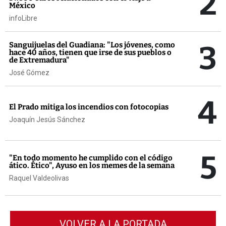
2
México
infoLibre
3
Sanguijuelas del Guadiana: "Los jóvenes, como
hace 40 años, tienen que irse de sus pueblos o
de Extremadura"
José Gómez
4
El Prado mitiga los incendios con fotocopias
Joaquín Jesús Sánchez
5
"En todo momento he cumplido con el código
ático. Ético", Ayuso en los memes de la semana
Raquel Valdeolivas
VOLVER A LA PORTADA