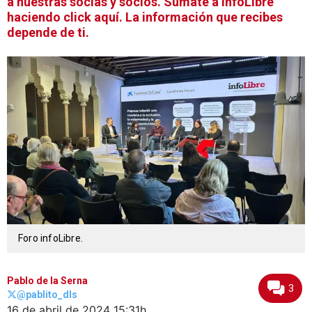
a nuestras socias y socios. Súmate a infoLibre
haciendo click aquí. La información que recibes
depende de ti.
Foro infoLibre.
Pablo de la Serna
3
@pablito_dls
16 de abril de 2024
15:31h