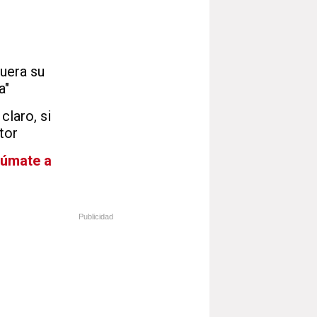
fuera su
a"
claro, si
tor
Súmate a
Publicidad