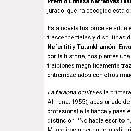
Premio Edhasa Narrativas His
jurado, que ha escogido esta o
Esta novela histórica se sitúa
trascendentales y discutidas de
Nefertiti
y
Tutankhamón
. Env
por la historia, nos plantea un
traiciones magníficamente traz
entremezclados con otros ima
La faraona oculta
es la primera
Almería, 1955), apasionado de 
profesional a la banca y pasa 
distinción. "No había
escrito
n
Mi aspiración era que la editor