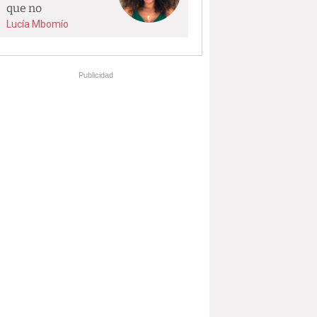
que no
Lucía Mbomío
Publicidad