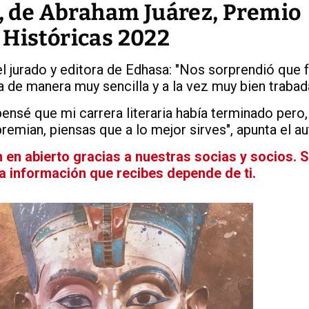
', de Abraham Juárez, Premio
 Históricas 2022
 jurado y editora de Edhasa: "Nos sorprendió que 
a de manera muy sencilla y a la vez muy bien trabad
nsé que mi carrera literaria había terminado pero, 
premian, piensas que a lo mejor sirves", apunta el au
en abierto gracias a nuestras socias y socios. 
La información que recibes depende de ti.