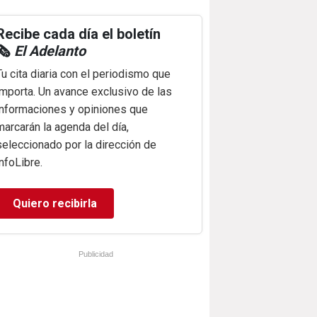
Recibe cada día el boletín
🗞️
El Adelanto
Tu cita diaria con el periodismo que
importa. Un avance exclusivo de las
informaciones y opiniones que
marcarán la agenda del día,
seleccionado por la dirección de
infoLibre.
Quiero recibirla
Publicidad