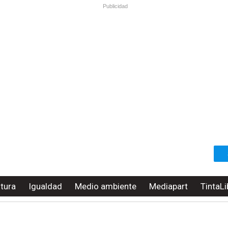
Publicidad
ltura
Igualdad
Medio ambiente
Mediapart
TintaLi