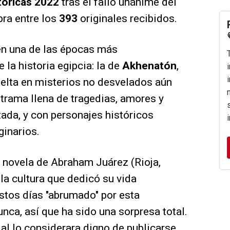
tóricas 2022
tras el fallo unánime del
bra entre los
393
originales recibidos.
 en una de las épocas más
 la historia egipcia: la de
Akhenatón
,
uelta en misterios no desvelados aún
a trama llena de tragedias, amores y
ada, y con personajes históricos
ginarios.
 novela de Abraham Juárez (Rioja,
la cultura que dedicó su vida
estos días "abrumado" por esta
unca, así que ha sido una sorpresa total.
ial lo considerara digno de publicarse,