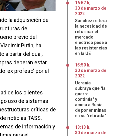
16:57 h
,
30
de
marzo
de
2022
ido la adquisición de
Sánchez reitera
la necesidad de
tructuras de
reformar el
bueno previo del
mercado
eléctrico pese a
Vladimir Putin, ha
las resistencias
 a partir del cual,
en la UE
mpras deberán estar
15:59 h
,
o 'ex profeso' por el
30
de
marzo
de
2022
Ucrania
subraya que "la
idad de los clientes
guerra
continúa" y
hago uso de sistemas
acusa a Rusia
aestructuras críticas de
de poner minas
en su "retirada"
 de noticias TASS.
stemas de información y
13:13 h
,
30
de
marzo
de
icas para el