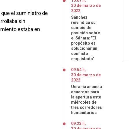
10:07 h
,
30
de
marzo
de
2022
 que el suministro de
Sánchez
rollaba sin
reivindica su
cambio de
amiento estaba en
posición sobre
el Sáhara: "El
propósito es
solucionar un
conflicto
enquistado"
09:54 h
,
30
de
marzo
de
2022
Ucrania anuncia
acuerdos para
la apertura este
miércoles de
tres corredores
humanitarios
09:23 h
,
30
de
marzo
de