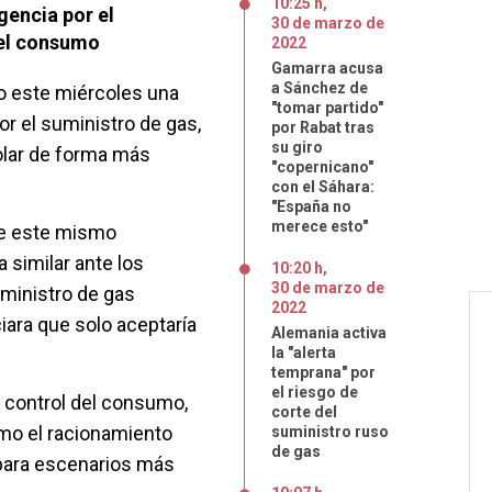
10:25 h
,
gencia por el
30
de
marzo
de
 el consumo
2022
Gamarra acusa
a Sánchez de
do este miércoles una
"tomar partido"
r el suministro de gas,
por Rabat tras
su giro
rolar de forma más
"copernicano"
con el Sáhara:
"España no
merece esto"
ue este mismo
 similar ante los
10:20 h
,
30
de
marzo
de
uministro de gas
2022
ara que solo aceptaría
Alemania activa
la "alerta
temprana" por
el riesgo de
 control del consumo,
corte del
mo el racionamiento
suministro ruso
de gas
 para escenarios más