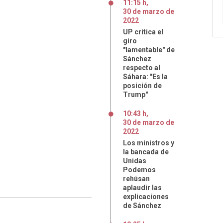
11:15 h
,
30
de
marzo
de
2022
UP critica el
giro
"lamentable" de
Sánchez
respecto al
Sáhara: "Es la
posición de
Trump"
10:43 h
,
30
de
marzo
de
2022
Los ministros y
la bancada de
Unidas
Podemos
rehúsan
aplaudir las
explicaciones
de Sánchez