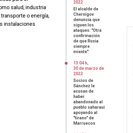
2022
mo salud, industria
El alcalde de
Chernígov
transporte o energía,
denuncia que
as instalaciones
siguen los
ataques: "Otra
confirmación
de que Rusia
siempre
miente"
13:04 h
,
30
de
marzo
de
2022
Socios de
Sánchez le
acusan de
haber
abandonado al
pueblo saharaui
apoyando al
"tirano" de
Marruecos