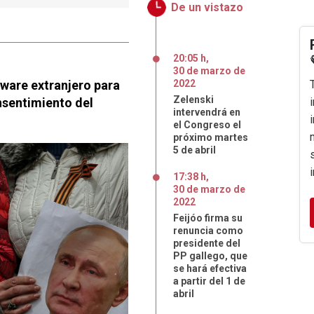
De un vistazo
20:05 h
,
30
de
marzo
de
tware extranjero para
2022
Zelenski
onsentimiento del
intervendrá en
el Congreso el
próximo martes
5 de abril
17:38 h
,
30
de
marzo
de
2022
Feijóo firma su
renuncia como
presidente del
PP gallego, que
se hará efectiva
a partir del 1 de
abril