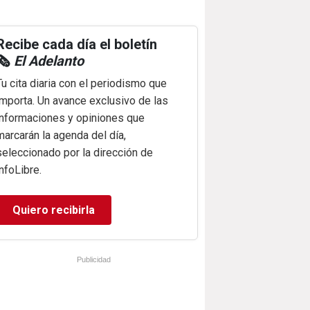
Recibe cada día el boletín
🗞️
El Adelanto
Tu cita diaria con el periodismo que
importa. Un avance exclusivo de las
informaciones y opiniones que
marcarán la agenda del día,
seleccionado por la dirección de
infoLibre.
Quiero recibirla
Publicidad