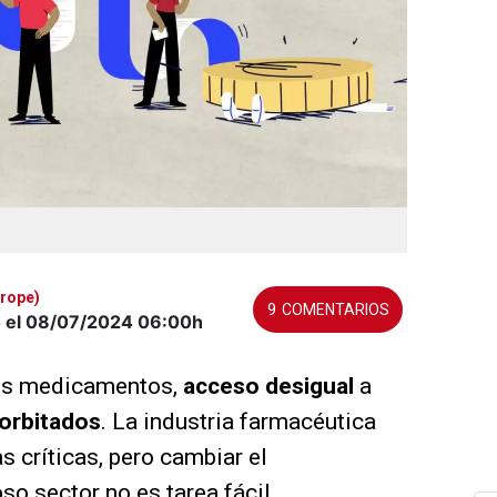
urope)
9
o el 08/07/2024
06:00h
os medicamentos,
acceso desigual
a
orbitados
. La industria farmacéutica
 críticas, pero cambiar el
o sector no es tarea fácil.