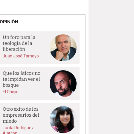
OPINIÓN
Un foro para la
teología de la
liberación
Juan José Tamayo
Que los áticos no
te impidan ver el
bosque
El Chojin
Otro éxito de los
empresarios del
miedo
Lucila Rodríguez-
Alarcón