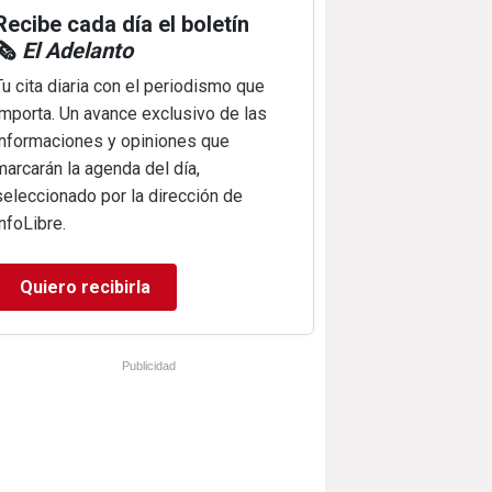
Recibe cada día el boletín
🗞️
El Adelanto
Tu cita diaria con el periodismo que
importa. Un avance exclusivo de las
informaciones y opiniones que
marcarán la agenda del día,
seleccionado por la dirección de
infoLibre.
Quiero recibirla
Publicidad