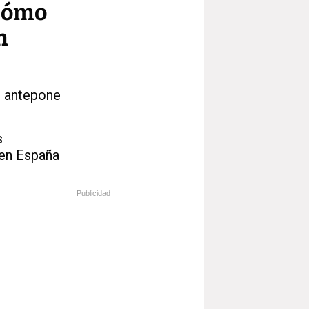
 cómo
n
e antepone
s
 en España
Publicidad