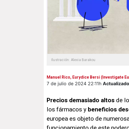
Ilustración: Alexia Barakou
Manuel Rico, Eurydice Bersi (Investigate E
7 de julio de 2024
22:11h
Actualizad
Precios demasiado altos
de l
los fármacos y
beneficios des
europea es objeto de numerosas
funcionamiento de este poderos