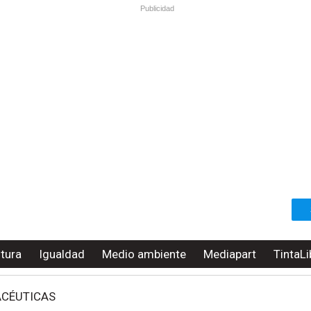
Publicidad
ltura
Igualdad
Medio ambiente
Mediapart
TintaLi
ACÉUTICAS