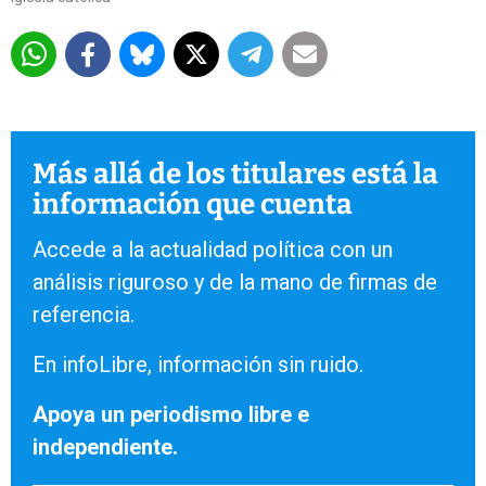
Más allá de los titulares está la
información que cuenta
Accede a la actualidad política con un
análisis riguroso y de la mano de firmas de
referencia.
En infoLibre, información sin ruido.
Apoya un periodismo libre e
independiente.