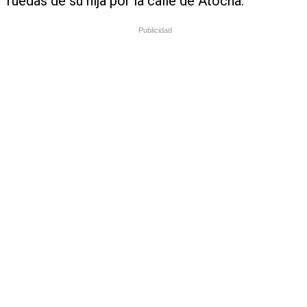
ruedas de su hija por la calle de Atocha.
Publicidad