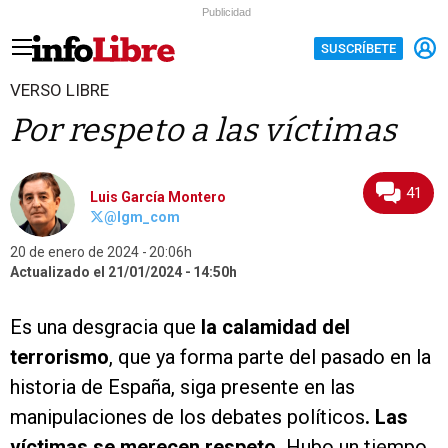
Publicidad
SUSCRÍBETE
VERSO LIBRE
Por respeto a las víctimas
41
Luis García Montero
@lgm_com
20 de enero de 2024
20:06h
Actualizado el 21/01/2024
14:50h
Es una desgracia que
la calamidad del
terrorismo
, que ya forma parte del pasado en la
historia de España, siga presente en las
manipulaciones de los debates políticos
. Las
víctimas se merecen respeto.
Hubo un tiempo