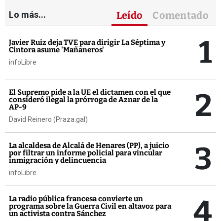
Lo más...
Leído
Comentado
1
Javier Ruiz deja TVE para dirigir La Séptima y
Cintora asume 'Mañaneros'
infoLibre
2
El Supremo pide a la UE el dictamen con el que
consideró ilegal la prórroga de Aznar de la
AP-9
David Reinero (Praza.gal)
3
La alcaldesa de Alcalá de Henares (PP), a juicio
por filtrar un informe policial para vincular
inmigración y delincuencia
infoLibre
4
La radio pública francesa convierte un
programa sobre la Guerra Civil en altavoz para
un activista contra Sánchez