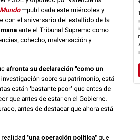
del PSOE y diputado por Valencia ha
 Mundo
—publicada este miércoles y
 con el aniversario del estallido de la
semana
ante el Tribunal Supremo como
uencias, cohecho, malversación y
que
afronta su declaración "como un
a investigación sobre su patrimonio, está
ntas están "bastante peor" que antes de
eor que antes de estar en el Gobierno.
ado, antes de destacar que ahora está
 realidad "
una operación política
" que