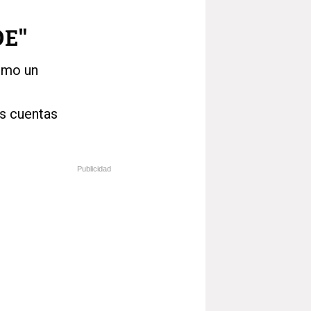
OE"
omo un
us cuentas
Publicidad