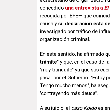
exsecretario de Organización 
concedido
una entrevista a
El
recogida por EFE— que coincide
causa y su
declaración esta 
investigado por tráfico de infl
organización criminal.
En este sentido, ha afirmado 
trámite"
y que, en el caso de l
"muy tranquilo" ya que sus cue
pasar por el Gobierno. "Estoy p
Tengo mucho menos", ha asegur
"contrayendo más deuda".
A su juicio, el
caso Koldo
es en