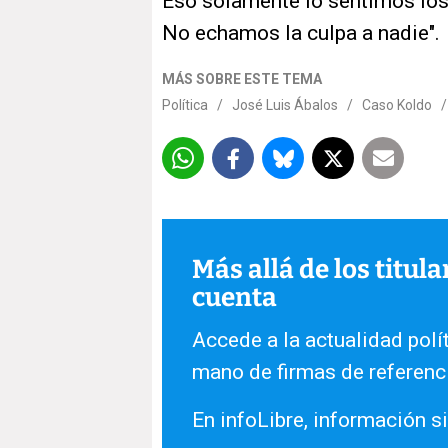
Eso solamente lo sentimos los
No echamos la culpa a nadie".
MÁS SOBRE ESTE TEMA
Política
/
José Luis Ábalos
/
Caso Koldo
Más allá de los titul
cuenta
Accede a la actualidad polít
mano de firmas de referenc
En infoLibre, información si