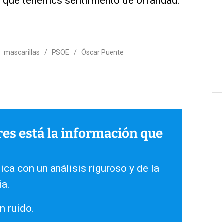
 que tenemos sentimiento de orfandad.
/
mascarillas
/
PSOE
/
Óscar Puente
ares está la información que
ica con un análisis riguroso y de la
ia.
n ruido.