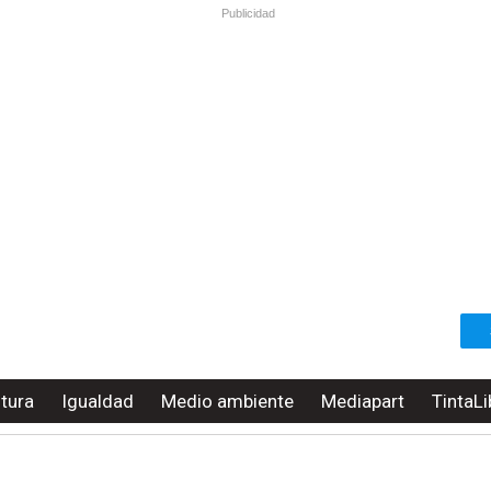
Publicidad
ltura
Igualdad
Medio ambiente
Mediapart
TintaLi