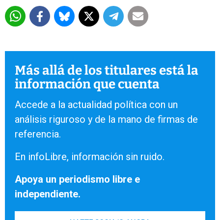
Más allá de los titulares está la
información que cuenta
Accede a la actualidad política con un
análisis riguroso y de la mano de firmas de
referencia.
En infoLibre, información sin ruido.
Apoya un periodismo libre e
independiente.