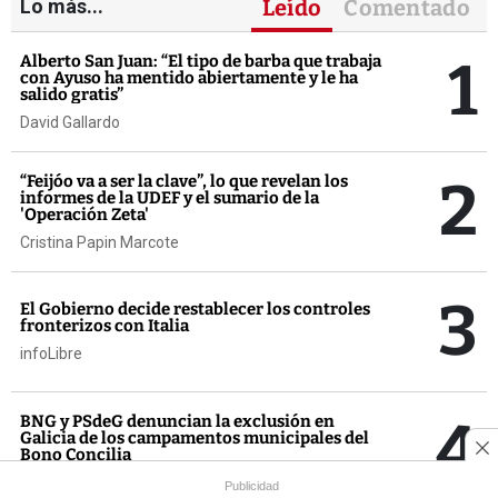
Lo más...
Leído
Comentado
1
Alberto San Juan: “El tipo de barba que trabaja
con Ayuso ha mentido abiertamente y le ha
salido gratis”
David Gallardo
2
“Feijóo va a ser la clave”, lo que revelan los
informes de la UDEF y el sumario de la
'Operación Zeta'
Cristina Papin Marcote
3
El Gobierno decide restablecer los controles
fronterizos con Italia
infoLibre
4
BNG y PSdeG denuncian la exclusión en
Galicia de los campamentos municipales del
Bono Concilia
Miguel Pardo (Praza.gal)
Publicidad