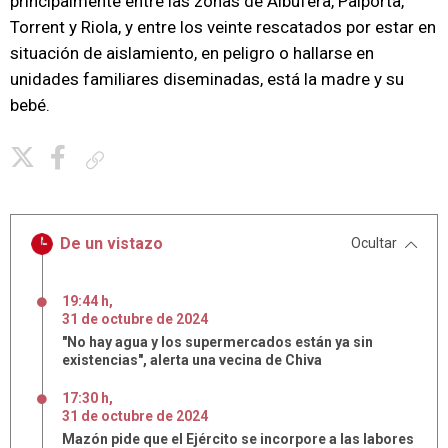
principalmente entre las zonas de Albufera, Paiporta,
Torrent y Riola, y entre los veinte rescatados por estar en
situación de aislamiento, en peligro o hallarse en
unidades familiares diseminadas, está la madre y su
bebé.
Copiar enlace
De un vistazo
Ocultar
19:44 h
,
31
de
octubre
de
2024
"No hay agua y los supermercados están ya sin
existencias", alerta una vecina de Chiva
17:30 h
,
31
de
octubre
de
2024
Mazón pide que el Ejército se incorpore a las labores