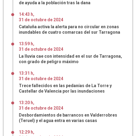
de ayuda a la población tras la dana
14:43 h
,
31
de
octubre
de
2024
Cataluña activa la alerta para no circular en zonas
inundables de cuatro comarcas del sur Tarragona
13:59 h
,
31
de
octubre
de
2024
La lluvia cae con intensidad en el sur de Tarragona,
con grado de peligro máximo
13:31 h
,
31
de
octubre
de
2024
Trece fallecidos en las pedanías de La Torre y
Castellar de Valencia por las inundaciones
13:20 h
,
31
de
octubre
de
2024
Desbordamientos de barrancos en Valderrobres
(Teruel) y el agua entra en varias casas
12:29 h
,