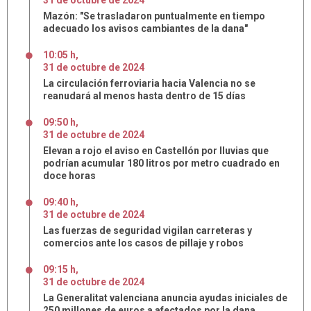
31
de
octubre
de
2024
Mazón: "Se trasladaron puntualmente en tiempo
adecuado los avisos cambiantes de la dana"
10:05 h
,
31
de
octubre
de
2024
La circulación ferroviaria hacia Valencia no se
reanudará al menos hasta dentro de 15 días
09:50 h
,
31
de
octubre
de
2024
Elevan a rojo el aviso en Castellón por lluvias que
podrían acumular 180 litros por metro cuadrado en
doce horas
09:40 h
,
31
de
octubre
de
2024
Las fuerzas de seguridad vigilan carreteras y
comercios ante los casos de pillaje y robos
09:15 h
,
31
de
octubre
de
2024
La Generalitat valenciana anuncia ayudas iniciales de
250 millones de euros a afectados por la dana