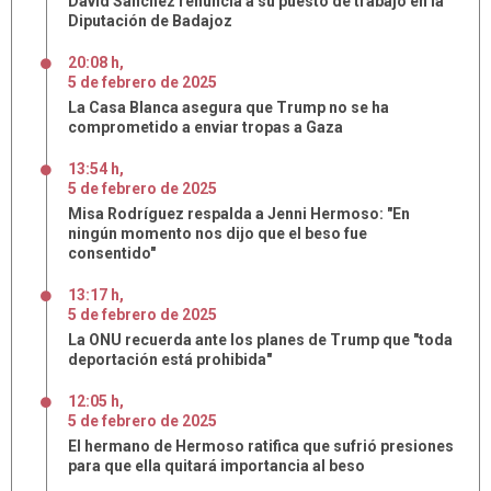
David Sánchez renuncia a su puesto de trabajo en la
Diputación de Badajoz
20:08 h
,
5
de
febrero
de
2025
La Casa Blanca asegura que Trump no se ha
comprometido a enviar tropas a Gaza
13:54 h
,
5
de
febrero
de
2025
Misa Rodríguez respalda a Jenni Hermoso: "En
ningún momento nos dijo que el beso fue
consentido"
13:17 h
,
5
de
febrero
de
2025
La ONU recuerda ante los planes de Trump que "toda
deportación está prohibida"
12:05 h
,
5
de
febrero
de
2025
El hermano de Hermoso ratifica que sufrió presiones
para que ella quitará importancia al beso