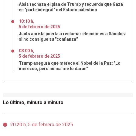
Abás rechaza el plan de Trump y recuerda que Gaza
es "parte integral" del Estado palestino
10:10 h
,
5
de
febrero
de
2025
Junts abre la puerta a reclamar elecciones a Sánchez
si no consigue su "confianza"
08:00 h
,
5
de
febrero
de
2025
Trump asegura que merece el Nobel de la Paz: "Lo
merezco, pero nunca me lo darán"
Lo último, minuto a minuto
20:20 h, 5 de febrero de 2025