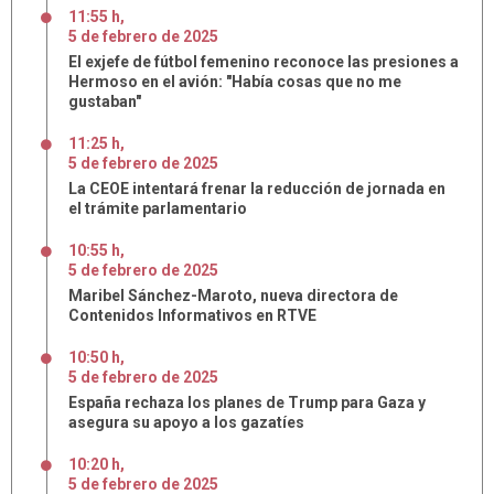
11:55 h
,
5
de
febrero
de
2025
El exjefe de fútbol femenino reconoce las presiones a
Hermoso en el avión: "Había cosas que no me
gustaban"
11:25 h
,
5
de
febrero
de
2025
La CEOE intentará frenar la reducción de jornada en
el trámite parlamentario
10:55 h
,
5
de
febrero
de
2025
Maribel Sánchez-Maroto, nueva directora de
Contenidos Informativos en RTVE
10:50 h
,
5
de
febrero
de
2025
España rechaza los planes de Trump para Gaza y
asegura su apoyo a los gazatíes
10:20 h
,
5
de
febrero
de
2025