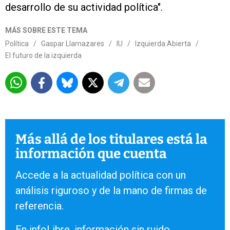
desarrollo de su actividad política".
MÁS SOBRE ESTE TEMA
Política
/
Gaspar Llamazares
/
IU
/
Izquierda Abierta
/
El futuro de la izquierda
Más allá de los titulares está la
información que cuenta
Accede a la actualidad política con un
análisis riguroso y de la mano de firmas de
referencia.
En infoLibre, información sin ruido.