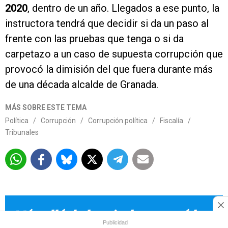
2020
, dentro de un año. Llegados a ese punto, la
instructora tendrá que decidir si da un paso al
frente con las pruebas que tenga o si da
carpetazo a un caso de supuesta corrupción que
provocó la dimisión del que fuera durante más
de una década alcalde de Granada.
MÁS SOBRE ESTE TEMA
Política
/
Corrupción
/
Corrupción política
/
Fiscalía
/
Tribunales
Más allá de los titulares está la
Publicidad