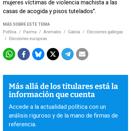
mujeres víctimas de violencia machista a las
casas de acogida y pisos tutelados".
MÁS SOBRE ESTE TEMA
Política
/
Pacma
/
Animales
/
Galicia
/
Elecciones gallegas
/
Elecciones europeas
Más allá de los titulares está la
información que cuenta
Accede a la actualidad política con un
análisis riguroso y de la mano de firmas de
referencia.