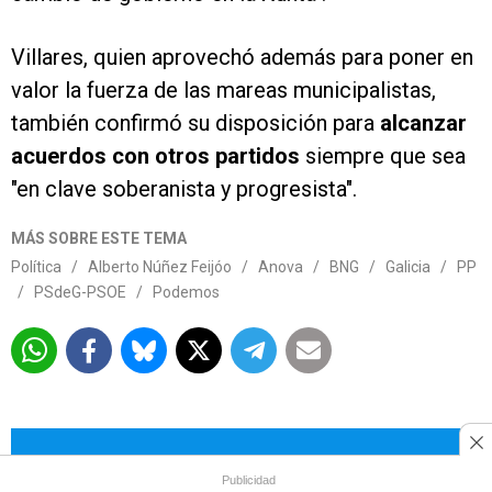
Villares, quien aprovechó además para poner en
valor la fuerza de las mareas municipalistas,
también confirmó su disposición para
alcanzar
acuerdos con otros partidos
siempre que sea
"en clave soberanista y progresista".
MÁS SOBRE ESTE TEMA
Política
/
Alberto Núñez Feijóo
/
Anova
/
BNG
/
Galicia
/
PP
/
PSdeG-PSOE
/
Podemos
Más allá de los titulares está la
Publicidad