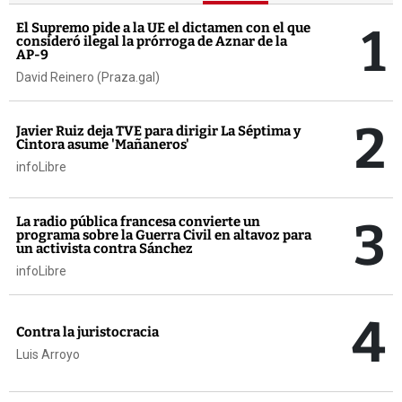
1
El Supremo pide a la UE el dictamen con el que
consideró ilegal la prórroga de Aznar de la
AP-9
David Reinero (Praza.gal)
2
Javier Ruiz deja TVE para dirigir La Séptima y
Cintora asume 'Mañaneros'
infoLibre
3
La radio pública francesa convierte un
programa sobre la Guerra Civil en altavoz para
un activista contra Sánchez
infoLibre
4
Contra la juristocracia
Luis Arroyo