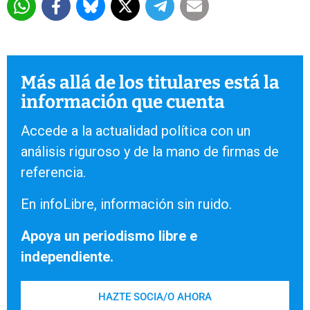
Más allá de los titulares está la
información que cuenta
Accede a la actualidad política con un
análisis riguroso y de la mano de firmas de
referencia.
En infoLibre, información sin ruido.
Apoya un periodismo libre e
independiente.
HAZTE SOCIA/O AHORA