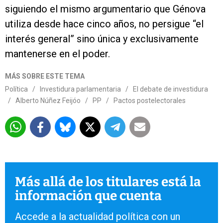
siguiendo el mismo argumentario que Génova
utiliza desde hace cinco años, no persigue “el
interés general” sino única y exclusivamente
mantenerse en el poder.
MÁS SOBRE ESTE TEMA
Política
/
Investidura parlamentaria
/
El debate de investidura
/
Alberto Núñez Feijóo
/
PP
/
Pactos postelectorales
Más allá de los titulares está la
información que cuenta
Accede a la actualidad política con un