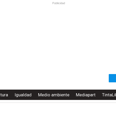
Publicidad
ltura
Igualdad
Medio ambiente
Mediapart
TintaLi