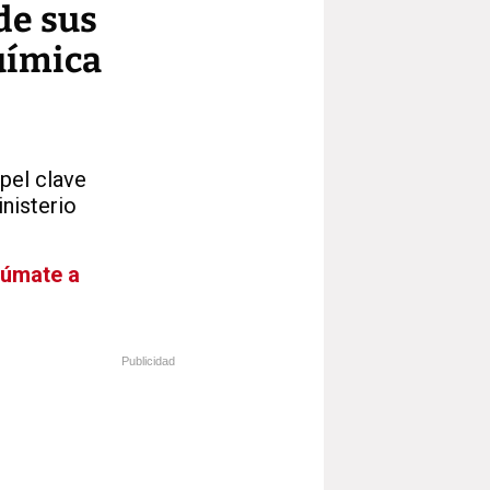
de sus
uímica
apel clave
inisterio
Súmate a
Publicidad