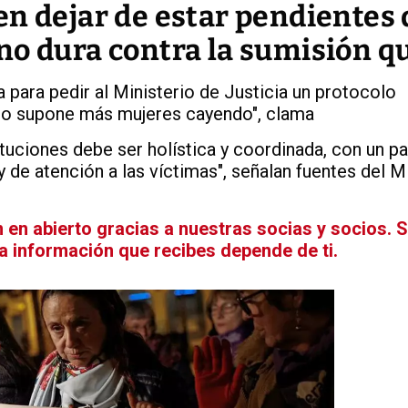
n dejar de estar pendientes 
no dura contra la sumisión q
 para pedir al Ministerio de Justicia un protocolo
o supone más mujeres cayendo", clama
ituciones debe ser holística y coordinada, con un p
 de atención a las víctimas", señalan fuentes del M
en abierto gracias a nuestras socias y socios. 
La información que recibes depende de ti.