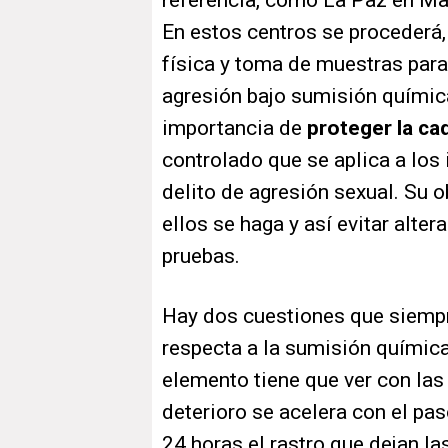
referencia, como La Paz en Mad
En estos centros se procederá, 
física y toma de muestras para
agresión bajo sumisión química
importancia de
proteger la ca
controlado que se aplica a los
delito de agresión sexual. Su o
ellos se haga y así evitar alte
pruebas.
Hay dos cuestiones que siempr
respecta a la sumisión química
elemento tiene que ver con las
deterioro se acelera con el pas
24 horas el rastro que dejan l