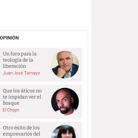
OPINIÓN
Un foro para la
teología de la
liberación
Juan José Tamayo
Que los áticos no
te impidan ver el
bosque
El Chojin
Otro éxito de los
empresarios del