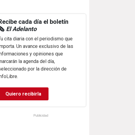
Recibe cada día el boletín
🗞️
El Adelanto
Tu cita diaria con el periodismo que
importa. Un avance exclusivo de las
informaciones y opiniones que
marcarán la agenda del día,
seleccionado por la dirección de
infoLibre.
Quiero recibirla
Publicidad