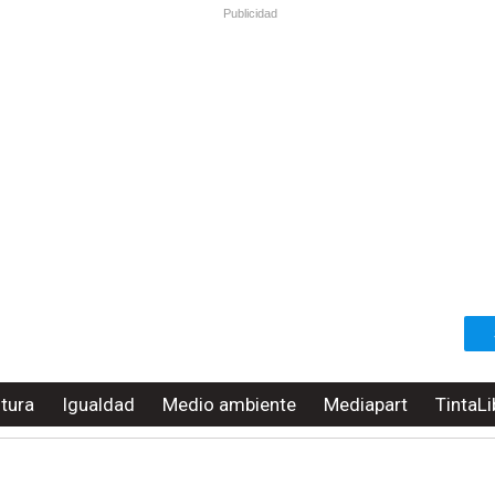
Publicidad
ltura
Igualdad
Medio ambiente
Mediapart
TintaLi