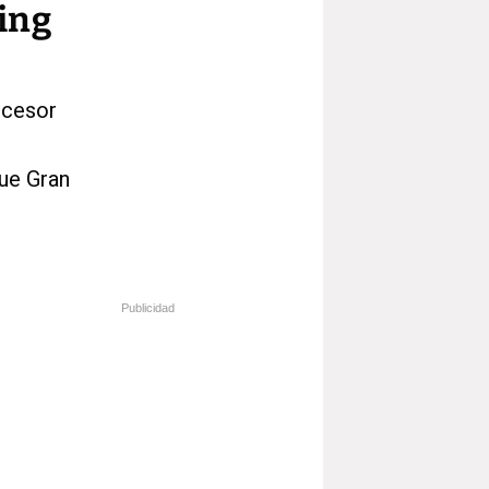
ning
ucesor
que Gran
Publicidad