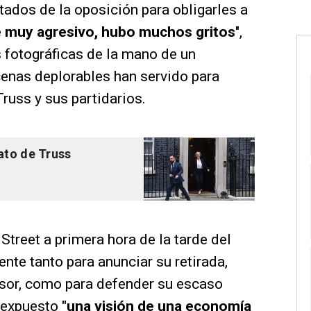
utados de la oposición para obligarles a
 muy agresivo, hubo muchos gritos
",
s fotográficas de la mano de un
cenas deplorables han servido para
Truss y sus partidarios.
ato de Truss
treet a primera hora de la tarde del
nte tanto para anunciar su retirada,
sor, como para defender su escaso
a expuesto
"una visión de una economía