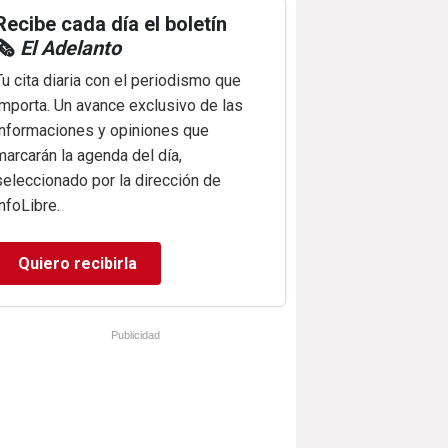
Recibe cada día el boletín
🗞️
El Adelanto
Tu cita diaria con el periodismo que
importa. Un avance exclusivo de las
informaciones y opiniones que
marcarán la agenda del día,
seleccionado por la dirección de
infoLibre.
Quiero recibirla
Publicidad