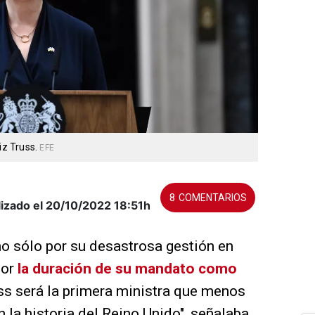
iz Truss.
EFE
8
lizado el 20/10/2022
18:51h
 no sólo por su desastrosa gestión en
por
la duración de su mandato como
uss será la primera ministra que menos
 la historia del Reino Unido", señalaba