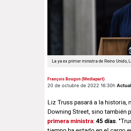
La ya ex primer ministra de Reino Unido, L
François Bougon (Mediapart)
20 de octubre de 2022
16:30h
Actua
Liz Truss pasará a la historia,
Downing Street, sino también 
primera ministra
:
45 días
. "Tr
tiempo ha estado en el cargo en