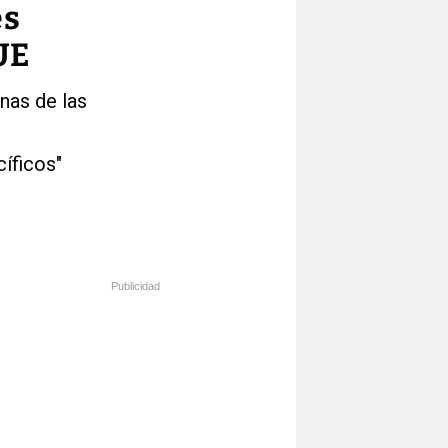
es
UE
unas de las
íficos"
Publicidad