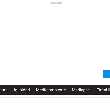
Publicidad
ltura
Igualdad
Medio ambiente
Mediapart
TintaLi