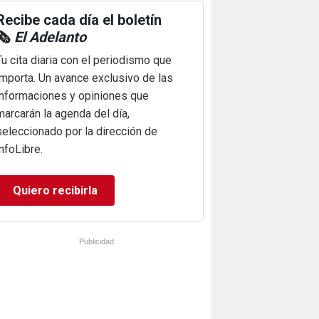
Recibe cada día el boletín
🗞️
El Adelanto
Tu cita diaria con el periodismo que
importa. Un avance exclusivo de las
informaciones y opiniones que
marcarán la agenda del día,
seleccionado por la dirección de
infoLibre.
Quiero recibirla
Publicidad