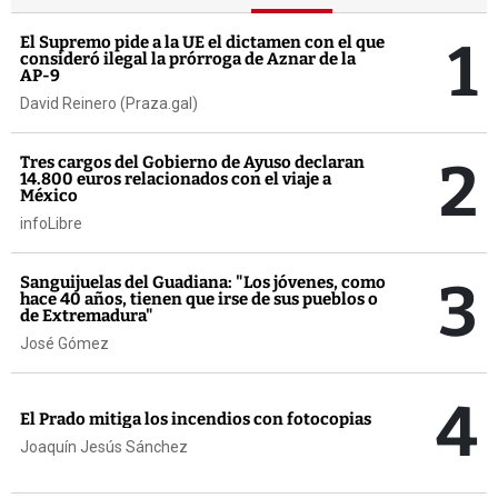
1
El Supremo pide a la UE el dictamen con el que
consideró ilegal la prórroga de Aznar de la
AP-9
David Reinero (Praza.gal)
2
Tres cargos del Gobierno de Ayuso declaran
14.800 euros relacionados con el viaje a
México
infoLibre
3
Sanguijuelas del Guadiana: "Los jóvenes, como
hace 40 años, tienen que irse de sus pueblos o
de Extremadura"
José Gómez
4
El Prado mitiga los incendios con fotocopias
Joaquín Jesús Sánchez