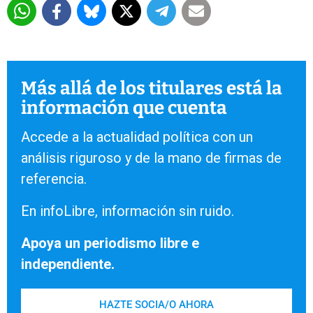
Más allá de los titulares está la
información que cuenta
Accede a la actualidad política con un
análisis riguroso y de la mano de firmas de
referencia.
En infoLibre, información sin ruido.
Apoya un periodismo libre e
independiente.
HAZTE SOCIA/O AHORA