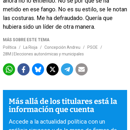
ahora no lo entiendo. No sé por qué se ha
metido en ese fango. No es su estilo, se le notan
las costuras. Me ha defraudado. Quería que
hubiera sido un líder de otra manera.
MÁS SOBRE ESTE TEMA
Política
/
La Rioja
/
Concepción Andreu
/
PSOE
/
28M | Elecciones autonómicas y municipales
Más allá de los titulares está la
información que cuenta
Accede a la actualidad política con un